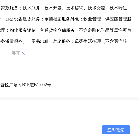
：家政服务；技术服务、技术开发、技术咨询、技术交流、技术转让、
赁；办公设备租赁服务；承接档案服务外包；物业管理；供应链管理服
代理；物业服务评估；普通货物仓储服务（不含危险化学品等需许可审
劳务派遣服务）；图书出租；养老服务；母婴生活护理（不含医疗服
可类信息咨询服务）；健康咨询服务（不含诊疗服务）；软件开发；软
展开
售；服务消费机器人销售；智能机器人销售；建筑物清洁服务；专业保
计服务。（除依法须经批准的项目外，凭营业执照依法自主开展经营活
悦广场附B1F层B1-002号
立即投递