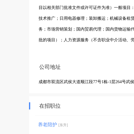
目以相关部门批准文件或许可证件为准）一般项目
技术推广；日用电器修理；装卸搬运；机械设备租
务；市场营销策划；国内贸易代理；国内货物运输
批的项目）；人力资源服务（不含职业中介活动、
务）；信息系统集成服务；信息咨询服务（不含许
件销售；人工智能通用应用系统；人工智能硬件销
公司地址
洁、清洗、消毒服务；汽车装饰用品销售；专业设
成都市双流区武侯大道顺江段77号1栋-1层264号武侯吾
动）
在招职位
养老陪护
[东升]