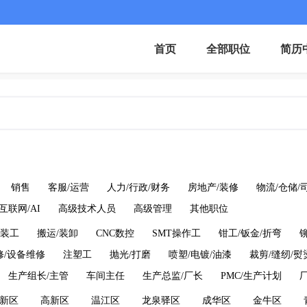
首页
全部职位
简历
销售
客服/运营
人力/行政/财务
房地产/装修
物流/仓储/
互联网/AI
高级技术人员
高级管理
其他职位
装工
搬运/装卸
CNC数控
SMT操作工
钳工/钣金/折弯
修/设备维修
注塑工
抛光/打磨
喷塑/电镀/油漆
裁剪/缝纫/熨
生产组长/主管
车间主任
生产总监/厂长
PMC/生产计划
新区
高新区
温江区
龙泉驿区
成华区
金牛区