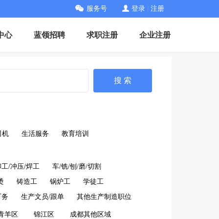
服务号
登录
|
注册
中心
蓝领招聘
求职注册
企业注册
搜 索
司机
生活服务
教育培训
铆工/冲压/焊工
车/铣/刨/磨/切割
烫
铸造工
锅炉工
学徒工
厂务
生产文员/跟单
其他生产制造职位
青羊区
锦江区
成都其他区域