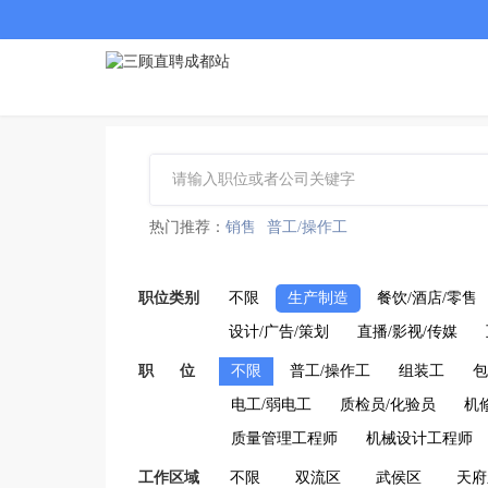
热门推荐：
销售
普工/操作工
职位类别
不限
生产制造
餐饮/酒店/零售
设计/广告/策划
直播/影视/传媒
职 位
不限
普工/操作工
组装工
包
电工/弱电工
质检员/化验员
机
质量管理工程师
机械设计工程师
工作区域
不限
双流区
武侯区
天府