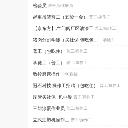
检验员
质检员/化验员
起重吊装普工（五险一金）
普工/操作工
【京东方】:气门阀厂区油漆工
普工/操作工
猪肉分割学徒（买社保 包吃包住）
学徒工
普工（包吃住）
普工/操作工
学徒工（普工）
普工/操作工
数控磨床操作
CNC数控
冠石科技:操作工招聘（包吃住）
普工/操作工
库管买社保+包中餐
普工/操作工
三防涂覆作业员
普工/操作工
立式注塑机操作工
普工/操作工