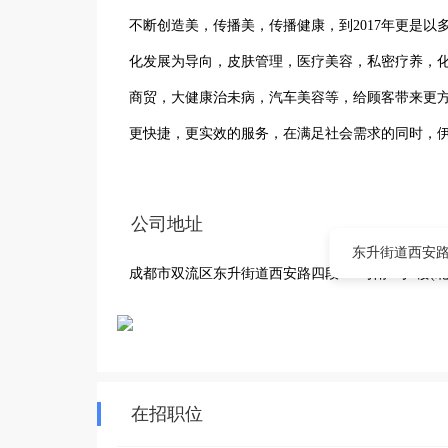
不断创造美，传播美，传播健康，到2017年更是以多
化发展为导向，皮肤管理，医疗美容，私密疗养，化
商贸，大健康治未病，汽车美容等，给顾客带来更方
更快捷，更实效的服务，在满足社会需求的同时，伊
阁人更是积极，努力，感恩，责任将伊兰雅阁使命落
实处，执行到实处，使顾客满意，使企业放心

公司地址
品牌美容颜：每个店地址

东升街道西安路四
成都市双流区东升街道西安路四段133号附1号2楼(北大
一店地址：白河路四段逸阳华庭2号

二店地址：长冶路三段137号附2号

三店地址：弘民商业广场教育局旁

四店地址：西安路（1898)四段89号2栋5楼2号
在招职位