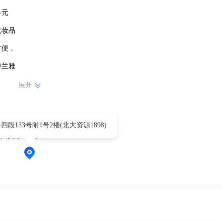
元

妆品

便，

兰雅

实到

展开
段133号附1号2楼(北大资源1898)
资源1898)