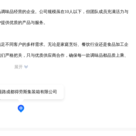
调味品经营的企业。公司规模虽在10人以下，但团队成员充满活力与
提供优质的产品与服务。

满足不同客户的多样需求。无论是家庭烹饪、餐饮行业还是食品加工企
我们严格把关，只与优质供应商合作，确保每一款调味品都品质上乘、
我们的产品种类丰富多样，力求为消费者带来丰富的味觉体验。我们以
展开
升服务质量。积极与客户沟通交流，了解他们的需求和反馈，以便更好
经营部将继续深耕食品调味品领域，不断拓展业务，为成都及周边地区
葡路成都得劳斯集装箱有限公司
司
市场中持续发光发热。