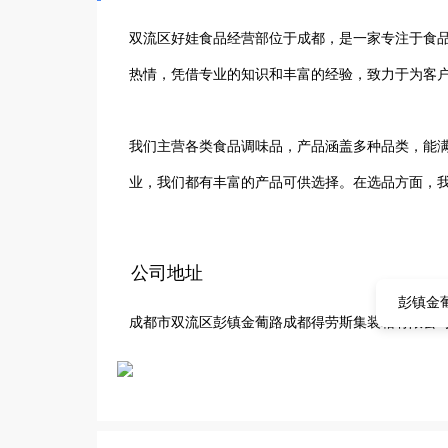
双流区好娃食品经营部位于成都，是一家专注于食品
热情，凭借专业的知识和丰富的经验，致力于为客户
我们主营各类食品调味品，产品涵盖多种品类，能
业，我们都有丰富的产品可供选择。在选品方面，
安全可靠。从传统的经典口味到新颖的特色风味，
诚信经营为理念，以客户满意为宗旨，不断努力提
公司地址
地改进和优化产品与服务。未来，双流区好娃食品
彭镇金
成都市双流区彭镇金葡路成都得劳斯集装箱有限公
的客户提供更优质、更丰富的产品，在食品调味品