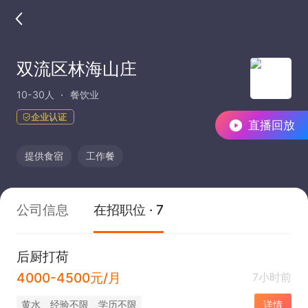
双流区林海山庄
10-30人
餐饮业
企业认证
直播回放
提供食宿
工作餐
公司信息
在招职位 · 7
后厨打荷
4000-4500元/月
7小时前
黄水
经验不限
学历不限
详情