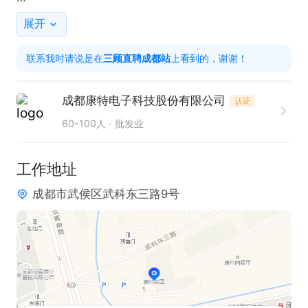
工作时间：白班8:00-20:00，夜班20:00-8:00，单
展开
休。

联系我时请说是在
三顾直聘成都站
上看到的，谢谢！
薪资范围：试用期薪资5-5.5千，内含250元餐补；转
成都康特电子科技股份有限公司
认证
正薪资5.5-7千，内含250元餐补。

60-100人
批发业
工作地点：成都市武侯区武科东三路9号(武侯新城管
工作地址
委会内)

成都市武侯区武科东三路9号
招聘人数：400人

职位福利：提供住宿，享有五险、住房公积金、节日
福利、带薪年假。
