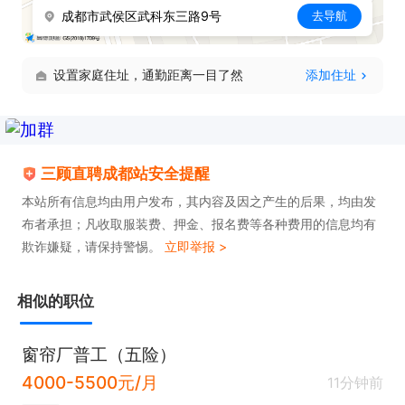
成都市武侯区武科东三路9号
去导航
面试地址：武科东3路9号附1号（康特集团西南门）1
号楼1层营销中心。面试时间：每周1-5工作日。请说
设置家庭住址，通勤距离一目了然
添加住址
明是来面试的，在双流云招聘上看到的招聘信息。
三顾直聘成都站安全提醒
本站所有信息均由用户发布，其内容及因之产生的后果，均由发
布者承担；凡收取服装费、押金、报名费等各种费用的信息均有
欺诈嫌疑，请保持警惕。
立即举报 >
相似的职位
窗帘厂普工（五险）
4000-5500元/月
11分钟前