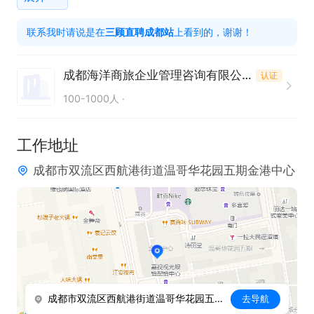
2. 需具备良好的应变能力及协调能力，能够灵活应对
联系我时请说是在
三顾直聘成都站
上看到的，谢谢！
各种突发情况。

3.工作时间：倒班制，早班上班时间7;00，晚班下班
成都海洋商旅企业管理咨询有限公司
认证
时间晚23:30，8小时倒班工作。

100-1000人
4.薪资福利：底薪3000+奖金+提成+五险+年假+各种
福利，综合薪资5000-8000
工作地址
成都市双流区西航港街道温哥华花园五期金港中心
成都市双流区西航港街道温哥华花园五期金港中心
去导航