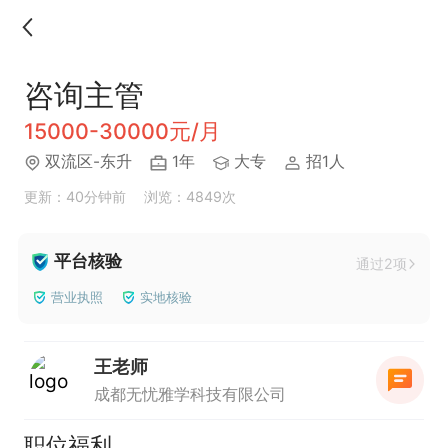
咨询主管
15000-30000元/月
双流区-东升
1年
大专
招1人
更新：40分钟前
浏览：4849次
平台核验
通过2项
营业执照
实地核验
王老师
成都无忧雅学科技有限公司
职位福利