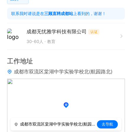
1. 具备深厚的行业经验，熟悉咨询领域相关业务流程
联系我时请说是在
三顾直聘成都站
上看到的，谢谢！
与规范。

2. 拥有带团队成功经验，能够有效组织、管理和激励
成都无忧雅学科技有限公司
认证
团队成员。

30-60人
教育
3. 个人业绩能力突出，在过往工作中展现出卓越的工
作成果和业绩表现。
工作地址
成都市双流区棠湖中学实验学校北(航园路北)
成都市双流区棠湖中学实验学校北(航园路北)
去导航