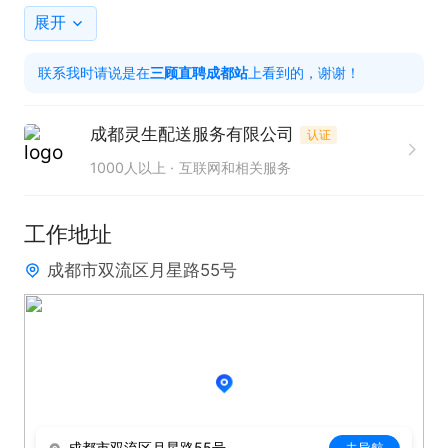
分民族

展开
上班时间：10:00-14:00 17:00-21:00 午休三小时

联系我时请说是在
三顾直聘成都站
上看到的，谢谢！
送餐范围：附近三公里以内

晋升空间：骑手-小组长-站长-区域经理

成都灵生配送服务有限公司
认证
工作地点：成都范围内就近安排！!
1000人以上
互联网和相关服务
工作地址
成都市双流区月星路55号
成都市双流区月星路55号
去导航