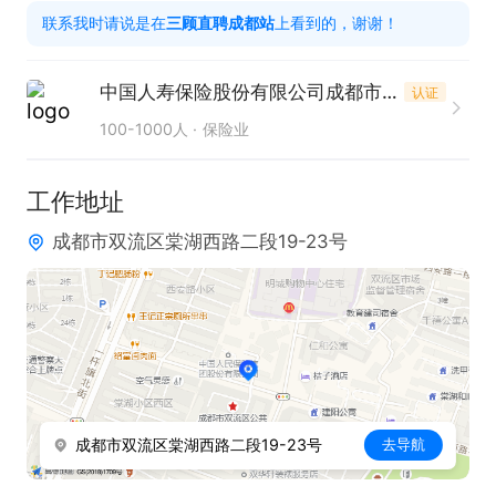
联系我时请说是在
三顾直聘成都站
上看到的，谢谢！
2.愿意持续学习，积极参与公司各类技能提升培训

3.无不良从业记录，符合行业从业基本规范

中国人寿保险股份有限公司成都市双流区支公司
认证
4.有销售、客服、房产、金融、教培等相关行业经验
100-1000人
保险业
者优先

三、岗位核心亮点

工作地址
1.行业稳定，前景广阔

成都市双流区棠湖西路二段19-23号
2.免费培训，公平提供岗前+在岗培训，专业导师一对
一带教

3.资源扶持，公平提供沉睡孤单资源，搭建服务平台

4.晋升透明，公平公正

5.福利完善，多重保障

四.我们希望你

成都市双流区棠湖西路二段19-23号
去导航
想靠自己的努力提升收入，愿意踏实学习，长期发
展，我们愿意给你平台、资源和机会