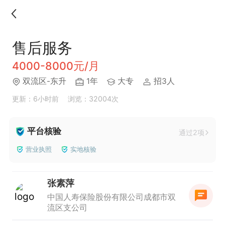
售后服务
4000-8000元/月
双流区-东升
1年
大专
招3人
更新：6小时前
浏览：32004次
平台核验
通过2项
营业执照
实地核验
张素萍
中国人寿保险股份有限公司成都市双
流区支公司