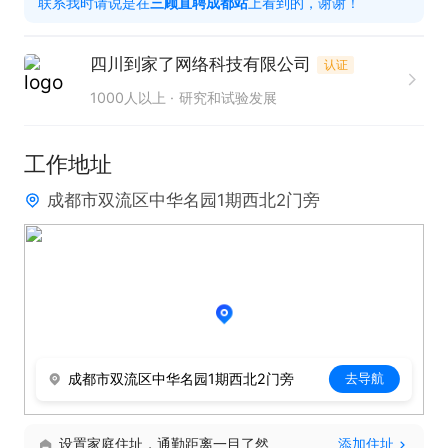
联系我时请说是在
三顾直聘成都站
上看到的，谢谢！
1. 具备强烈的销售意识与客户服务精神，致力于在房
产销售领域取得卓越成绩。

四川到家了网络科技有限公司
认证
2. 拥有良好的沟通能力与人际交往技巧，能够与客户
1000人以上
研究和试验发展
建立长期稳定的信任关系。

3. 熟悉房产销售流程及相关法律法规，能够为客户提
工作地址
供准确、专业的信息与服务。

成都市双流区中华名园1期西北2门旁
4. 具有较强的学习能力与适应能力，能够快速掌握房
产市场变化及产品特点。
成都市双流区中华名园1期西北2门旁
去导航
设置家庭住址，通勤距离一目了然
添加住址