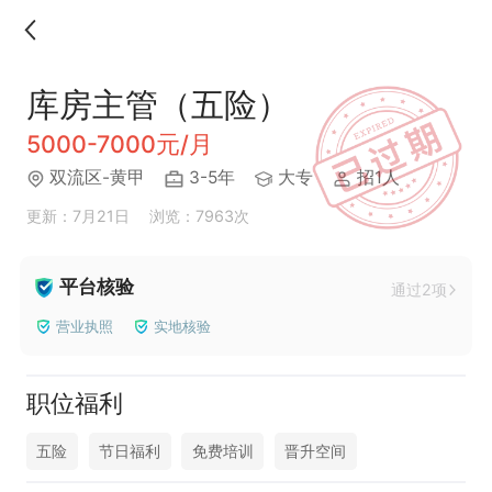
库房主管（五险）
5000-7000元/月
双流区-黄甲
3-5年
大专
招1人
更新：7月21日
浏览：7963次
平台核验
通过2项
营业执照
实地核验
职位福利
五险
节日福利
免费培训
晋升空间