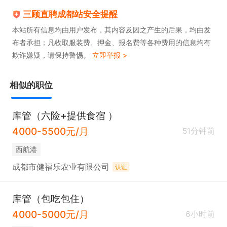
三顾直聘成都站安全提醒
本站所有信息均由用户发布，其内容及因之产生的后果，均由发
任职要求

布者承担；凡收取服装费、押金、报名费等各种费用的信息均有
1. 学历与专业：物流管理、仓储管理、供应链管理等
欺诈嫌疑，请保持警惕。
立即举报 >
相关专业优先。

2. 工作经验：3年及以上大中型企业仓储管理工作经
相似的职位
验，2年及以上库房团队管理经验，熟悉各类货物仓
储管理流程。

库管（六险+提供食宿 ）
3. 专业技能：精通库存管理、盘点管控、仓库布局规
4000-5500元/月
51分钟前
划等工作；熟练使用Office办公软件；持有仓储管理
西航港
相关资格证书者优先。

成都市健福乐农业有限公司
认证
4. 能力素质：具备较强的团队管理、沟通协调与问题
解决能力，工作严谨细致、责任心强，能承受一定工
库管（包吃包住）
作压力，具备良好的执行力与成本管控意识。

4000-5000元/月
6小时前
5. 其他要求：身体健康，无不良从业记录，能适应仓