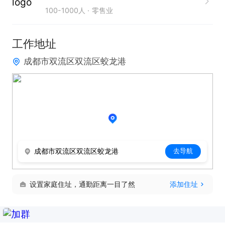
100-1000人
零售业
3. 合理规划仓库库区、货位布局，优化仓储空间利用
率，做好货物分类存放管理，维持仓库整洁、规范的
工作地址
作业环境，落实仓库5S管理要求。

成都市双流区双流区蛟龙港
4. 负责仓库团队管理，合理安排员工排班、日常工作
分配，开展岗位技能培训与工作考核，提升团队整体
作业效率与专业能力。

5. 落实仓库安全管理工作，定期排查消防、设备、货
物堆放等安全隐患，规范员工安全作业流程，杜绝安
全事故发生。

成都市双流区双流区蛟龙港
去导航
6. 熟练操作仓储管理系统、ERP、源本生鲜等办公软
件，按时编制库存报表、作业数据报表，及时上报库
设置家庭住址，通勤距离一目了然
添加住址
存动态及工作问题。

7. 对接采购、销售、物流等相关部门，高效沟通协
作，保障货物收发及时、供应链环节顺畅衔接。
