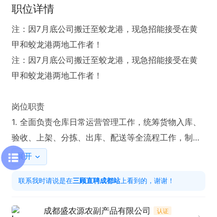
职位详情
注：因7月底公司搬迁至蛟龙港，现急招能接受在黄
甲和蛟龙港两地工作者！

注：因7月底公司搬迁至蛟龙港，现急招能接受在黄
甲和蛟龙港两地工作者！

岗位职责

1. 全面负责仓库日常运营管理工作，统筹货物入库、
验收、上架、分拣、出库、配送等全流程工作，制定
标准化作业流程，保障仓储作业高效有序开展。

展开
2. 负责仓库库存管控，严格执行先进先出管理原则，
联系我时请说是在
三顾直聘成都站
上看到的，谢谢！
定期组织月度、季度盘点工作，及时核对账物数据，
确保库存账、物、卡完全一致，有效降低库存差异与
成都盛农源农副产品有限公司
认证
货物损耗。
