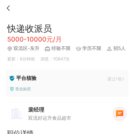
快递收派员
5000-10000元/月
双流区-东升
经验不限
学历不限
招5人
更新：6分钟前
浏览：10847次
平台核验
通过1项
营业执照
裴经理
双流好运升食品超市
职位详情