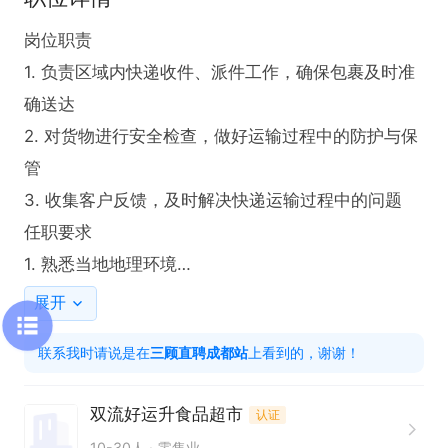
岗位职责

1. 负责区域内快递收件、派件工作，确保包裹及时准
确送达

2. 对货物进行安全检查，做好运输过程中的防护与保
管

3. 收集客户反馈，及时解决快递运输过程中的问题

任职要求

1. 熟悉当地地理环境

2. 具备较强的沟通能力，能吃苦耐劳

展开
3. 有快递行业工作经验者优先
联系我时请说是在
三顾直聘成都站
上看到的，谢谢！
双流好运升食品超市
认证
10-30人
零售业