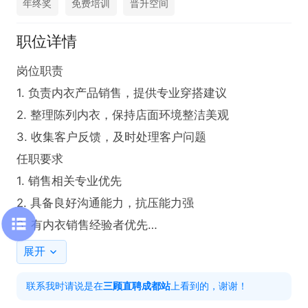
年终奖
免费培训
晋升空间
职位详情
岗位职责

1. 负责内衣产品销售，提供专业穿搭建议

2. 整理陈列内衣，保持店面环境整洁美观

3. 收集客户反馈，及时处理客户问题

任职要求

1. 销售相关专业优先

2. 具备良好沟通能力，抗压能力强

3. 有内衣销售经验者优先

工作地址：

展开
双流古今店 1南昌路29号  2丛桂街29号

联系我时请说是在
三顾直聘成都站
上看到的，谢谢！
3南昌路171号安莉芳店
