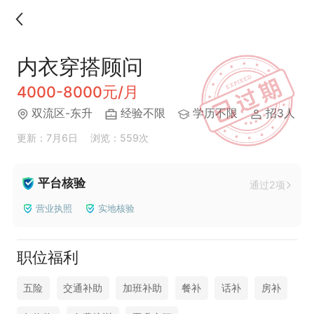
内衣穿搭顾问
4000-8000元/月
双流区-东升
经验不限
学历不限
招3人
更新：7月6日
浏览：559次
平台核验
通过2项
营业执照
实地核验
职位福利
五险
交通补助
加班补助
餐补
话补
房补