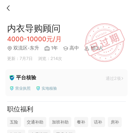
内衣导购顾问
4000-10000元/月
双流区-东升
1年
高中
招3人
更新：7月7日
浏览：214次
平台核验
通过2项
营业执照
实地核验
职位福利
五险
交通补助
加班补助
餐补
话补
房补