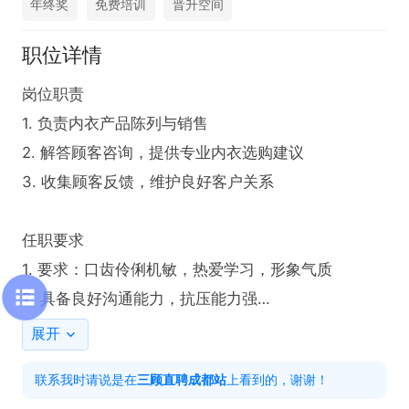
年终奖
免费培训
晋升空间
职位详情
岗位职责

1. 负责内衣产品陈列与销售

2. 解答顾客咨询，提供专业内衣选购建议

3. 收集顾客反馈，维护良好客户关系

任职要求

1. 要求：口齿伶俐机敏，热爱学习，形象气质

2. 具备良好沟通能力，抗压能力强

3. 熟悉内衣产品知识，能提供专业服务
展开
联系我时请说是在
三顾直聘成都站
上看到的，谢谢！