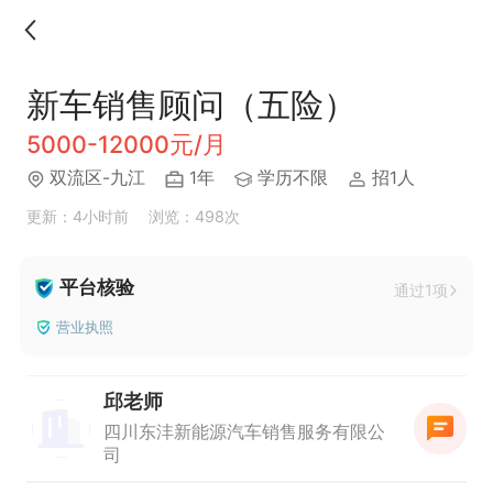
新车销售顾问（五险）
5000-12000元/月
双流区-九江
1年
学历不限
招1人
更新：4小时前
浏览：498次
平台核验
通过1项
营业执照
邱老师
四川东沣新能源汽车销售服务有限公
司