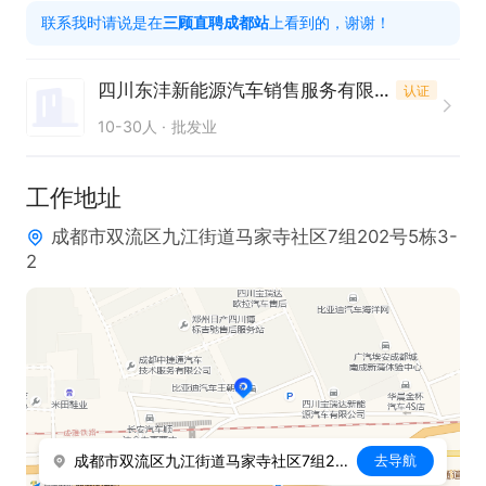
联系我时请说是在
三顾直聘成都站
上看到的，谢谢！
3、有1年以上汽车销售经验者优先；

4、团队合作意识强，工作认真且积极主动；
四川东沣新能源汽车销售服务有限公司
认证
10-30人
批发业
工作地址
成都市双流区九江街道马家寺社区7组202号5栋3-
2
成都市双流区九江街道马家寺社区7组202号5栋3-2
去导航