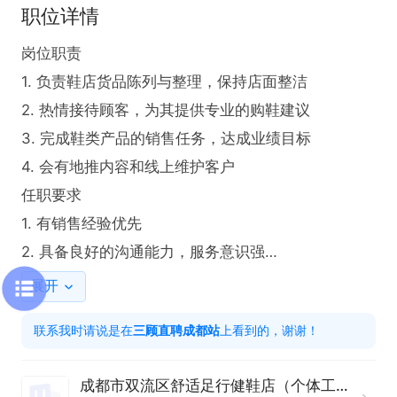
职位详情
岗位职责

1. 负责鞋店货品陈列与整理，保持店面整洁

2. 热情接待顾客，为其提供专业的购鞋建议

3. 完成鞋类产品的销售任务，达成业绩目标

4. 会有地推内容和线上维护客户

任职要求

1. 有销售经验优先

2. 具备良好的沟通能力，服务意识强

3. 熟悉鞋类产品知识，了解不同款式特点
展开
联系我时请说是在
三顾直聘成都站
上看到的，谢谢！
成都市双流区舒适足行健鞋店（个体工商户）