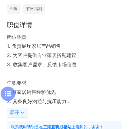
五险
节日福利
职位详情
岗位职责

1. 负责展厅家居产品销售

2. 为客户提供专业家居搭配建议

3. 收集客户需求，反馈市场信息

任职要求

1. 有家居销售经验优先

2. 具备良好沟通与抗压能力

3. 熟悉家居产品知识，销售技巧
展开
联系我时请说是在
三顾直聘成都站
上看到的，谢谢！