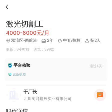
激光切割工
4000-6000元/月
双流区-西航港
2年
中专/技校
招2人
更新：3小时前
浏览：399次
平台核验
通过1项
营业执照
干厂长
四川蜀能鑫辰实业有限公司
职位详情