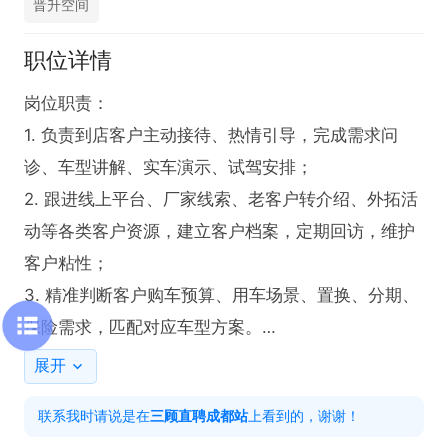
晋升空间
职位详情
岗位职责：

1. 负责到店客户主动接待、热情引导，完成需求问
诊、车型讲解、实车演示、试驾安排；

2. 跟进线上平台、厂家线索、老客户转介绍、外拓活
动等各类客户资源，建立客户档案，定期回访，维护
客户粘性；

3. 精准判断客户购车预算、用车场景、置换、分期、
保险需求，匹配对应车型方案。

任职要求：

展开
1. 大专及以上学历，市场营销、汽车相关专业优先；

联系我时请说是在
三顾直聘成都站
上看到的，谢谢！
2. 有无汽车销售经验均可，有零售、房产、快消销售