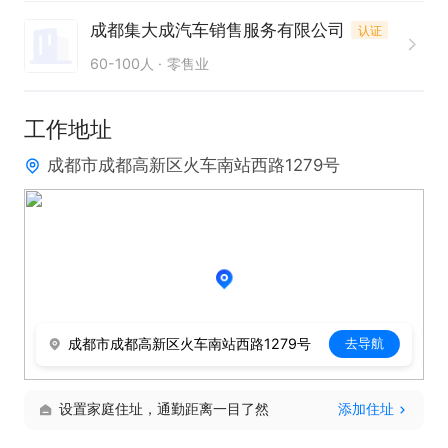
经验者优先；

成都集大成汽车销售服务有限公司
认证
3. 沟通表达流畅，善于挖掘客户需求，抗压能力强，
60-100人
零售业
适应销售绩效考核；

4. 具备基础商务礼仪，形象得体，服务意识强；

工作地址
5. 责任心强，目标感强，服从门店管理，有团队协作
成都市成都高新区火车南站西路1279号
意识，无不良从业记录。
成都市成都高新区火车南站西路1279号
去导航
设置家庭住址，通勤距离一目了然
添加住址