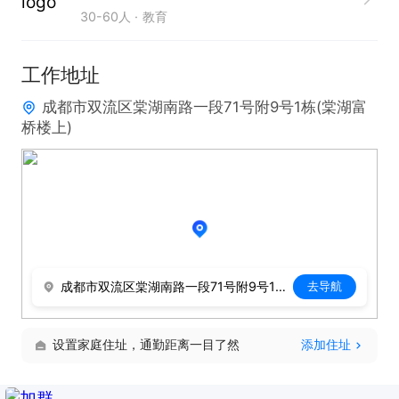
30-60人
教育
2. 工作认真负责，杜绝消极怠工，确保任务能够善始
善终地完成。

工作地址
3. 有无相关经验均可，若有地推或招生经验则更为有
成都市双流区棠湖南路一段71号附9号1栋(棠湖富
利，会有专人指导。
桥楼上)
成都市双流区棠湖南路一段71号附9号1栋(棠湖富桥楼上)
去导航
设置家庭住址，通勤距离一目了然
添加住址