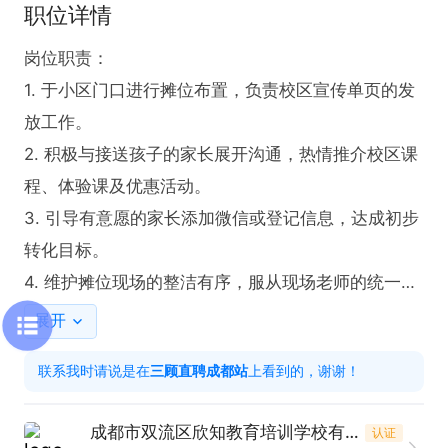
职位详情
岗位职责：

1. 于小区门口进行摊位布置，负责校区宣传单页的发
放工作。

2. 积极与接送孩子的家长展开沟通，热情推介校区课
程、体验课及优惠活动。

3. 引导有意愿的家长添加微信或登记信息，达成初步
转化目标。

4. 维护摊位现场的整洁有序，服从现场老师的统一安
排调度。

展开
联系我时请说是在
三顾直聘成都站
上看到的，谢谢！
任职要求：

1. 具备外向的性格特质，敢于主动沟通交流，亲和力
成都市双流区欣知教育培训学校有限公司
认证
出众，不惧与陌生人交往。
