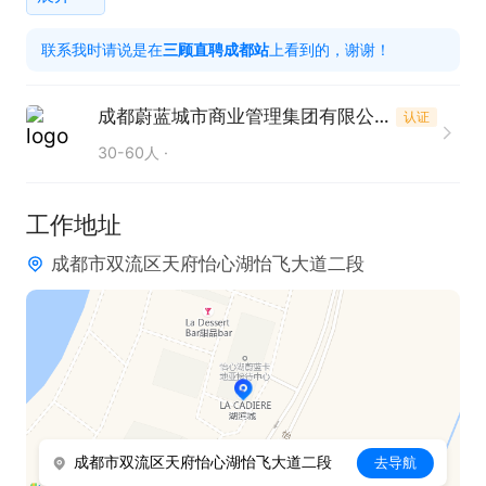
2. 具备良好的服务意识，能为业主提供优质服务。

联系我时请说是在
三顾直聘成都站
上看到的，谢谢！
3. 熟练掌握智能手机操作技能。

4. 能够流利使用普通话进行交流沟通。
成都蔚蓝城市商业管理集团有限公司
认证
30-60人
工作地址
成都市双流区天府怡心湖怡飞大道二段
成都市双流区天府怡心湖怡飞大道二段
去导航