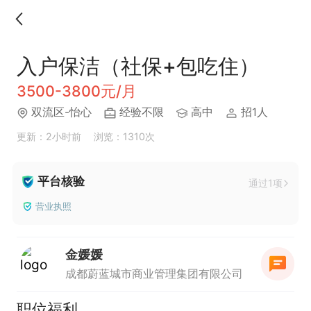
入户保洁（社保+包吃住）
3500-3800元/月
双流区-怡心
经验不限
高中
招1人
更新：2小时前
浏览：1310次
平台核验
通过1项
营业执照
金媛媛
成都蔚蓝城市商业管理集团有限公司
职位福利