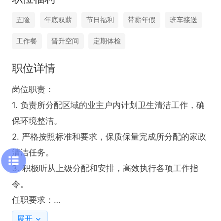
五险
年底双薪
节日福利
带薪年假
班车接送
工作餐
晋升空间
定期体检
职位详情
岗位职责：

1. 负责所分配区域的业主户内计划卫生清洁工作，确
保环境整洁。

2. 严格按照标准和要求，保质保量完成所分配的家政
清洁任务。

3. 积极听从上级分配和安排，高效执行各项工作指
令。

任职要求：

1. 学历需初中及以上。

展开