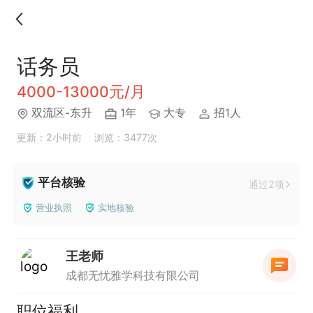
话务员
4000-13000元/月
双流区-东升
1年
大专
招1人
更新：2小时前
浏览：3477次
平台核验
通过2项
营业执照
实地核验
王老师
成都无忧雅学科技有限公司
职位福利