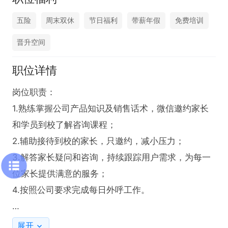
五险
周末双休
节日福利
带薪年假
免费培训
晋升空间
职位详情
岗位职责：

1.熟练掌握公司产品知识及销售话术，微信邀约家长
和学员到校了解咨询课程；

2.辅助接待到校的家长，只邀约，减小压力；

3.解答家长疑问和咨询，持续跟踪用户需求，为每一
位家长提供满意的服务；

4.按照公司要求完成每日外呼工作。

任职要求：

展开