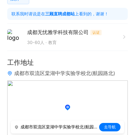
1.大专及以上学历；

联系我时请说是在
三顾直聘成都站
上看到的，谢谢！
2.有电销/客服/邀约经验优先；

3.普通话流利，沟通表达清晰，具备亲和力和抗压能
成都无忧雅学科技有限公司
认证
力；

30-60人
教育
4.热爱教育行业，没有行业经验没关系，公司提供专
业带薪培训和师傅带教。
工作地址
成都市双流区棠湖中学实验学校北(航园路北)
成都市双流区棠湖中学实验学校北(航园路北)
去导航