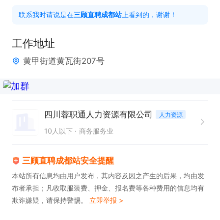
5. 配合团队完成生产任务，积极参与团队协作，提升
联系我时请说是在
三顾直聘成都站
上看到的，谢谢！
整体生产效率。

工作地址
任职要求：

黄甲街道黄瓦街207号
1. 具备电子相关工作经验者优先考虑。

2. 能够熟练操作生产设备，掌握相关生产技能。

3. 工作认真负责，有良好的质量意识。

4. 具备较强的团队协作精神，能够适应团队工作环
四川蓉职通人力资源有限公司
人力资源
境。

10人以下
商务服务业
临时身份证、身份证消磁、无身份证原件均可

三顾直聘成都站安全提醒
不过安检门、可接收能遮挡的纹身！

本站所有信息均由用户发布，其内容及因之产生的后果，均由发
布者承担；凡收取服装费、押金、报名费等各种费用的信息均有
欺诈嫌疑，请保持警惕。
立即举报 >