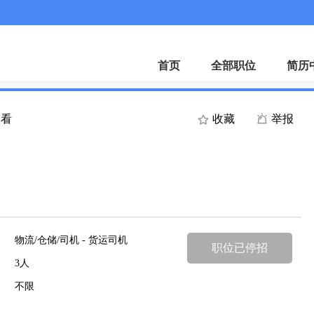
首页
全部职位
简历
查看
收藏
举报
物流/仓储/司机 - 货运司机
职位已停招
3人
不限