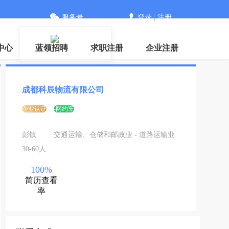
服务号
登录
|
注册
中心
蓝领招聘
求职注册
企业注册
成都科辰物流有限公司
企业认证
-网约车
彭镇
交通运输、仓储和邮政业 - 道路运输业
30-60人
100%
简历查看
率