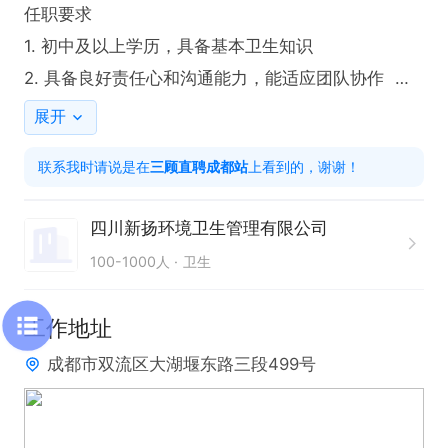
任职要求  

1. 初中及以上学历，具备基本卫生知识  

2. 具备良好责任心和沟通能力，能适应团队协作  

3. 有相关工作经验者优先  

展开
联系我时请说是在
三顾直聘成都站
上看到的，谢谢！
工作地址

1.九江街道美湖路699号

四川新扬环境卫生管理有限公司
2. 双流区大湖堰东路三段499号
100-1000人
卫生
工作地址
成都市双流区大湖堰东路三段499号