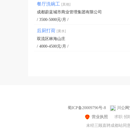
餐厅洗碗工
[其他]
成都蔚蓝城市商业管理集团有限公司
/ 3500-5000元/月 /
后厨打荷
[黄水]
双流区林海山庄
/ 4000-4500元/月 /
蜀ICP备20009796号-8
川公网安
营业执照
求职·招
未经三顾直聘成都站同意，